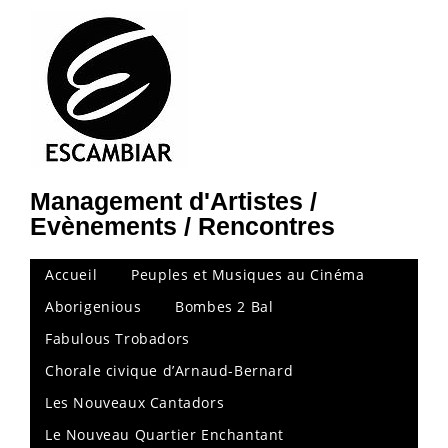
Management d'Artistes /
Evènements / Rencontres
Accueil
Peuples et Musiques au Cinéma
Aborigenious
Bombes 2 Bal
Fabulous Trobadors
Chorale civique d’Arnaud-Bernard
Les Nouveaux Cantadors
Le Nouveau Quartier Enchantant