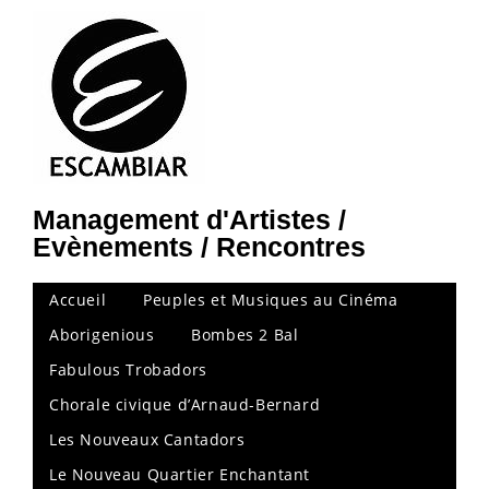
Management d'Artistes /
Evènements / Rencontres
Accueil
Peuples et Musiques au Cinéma
Aborigenious
Bombes 2 Bal
Fabulous Trobadors
Chorale civique d’Arnaud-Bernard
Les Nouveaux Cantadors
Le Nouveau Quartier Enchantant