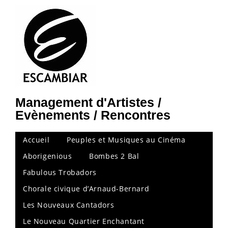
Management d'Artistes /
Evènements / Rencontres
Accueil
Peuples et Musiques au Cinéma
Aborigenious
Bombes 2 Bal
Fabulous Trobadors
Chorale civique d’Arnaud-Bernard
Les Nouveaux Cantadors
Le Nouveau Quartier Enchantant