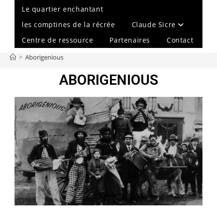
Le quartier enchantant
les comptines de la récrée
Claude Sicre
Centre de ressource
Partenaires
Contact
>
Aborigenious
ABORIGENIOUS