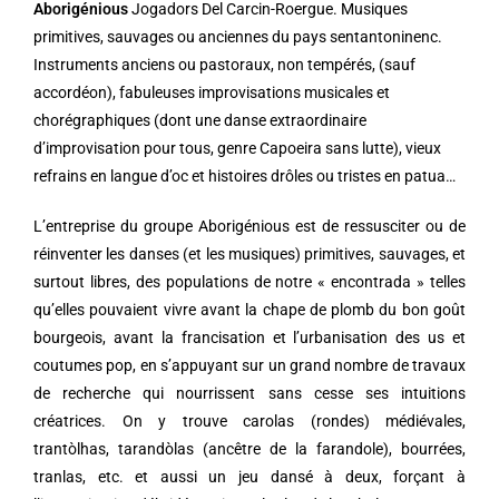
Aborigénious
Jogadors Del Carcin-Roergue. Musiques
primitives, sauvages ou anciennes du pays sentantoninenc.
Instruments anciens ou pastoraux, non tempérés, (sauf
accordéon), fabuleuses improvisations musicales et
chorégraphiques (dont une danse extraordinaire
d’improvisation pour tous, genre Capoeira sans lutte), vieux
refrains en langue d’oc et histoires drôles ou tristes en patua…
L’entreprise du groupe Aborigénious est de ressusciter ou de
réinventer les danses (et les musiques) primitives, sauvages, et
surtout libres, des populations de notre « encontrada » telles
qu’elles pouvaient vivre avant la chape de plomb du bon goût
bourgeois, avant la francisation et l’urbanisation des us et
coutumes pop, en s’appuyant sur un grand nombre de travaux
de recherche qui nourrissent sans cesse ses intuitions
créatrices. On y trouve carolas (rondes) médiévales,
trantòlhas, tarandòlas (ancêtre de la farandole), bourrées,
tranlas, etc. et aussi un jeu dansé à deux, forçant à