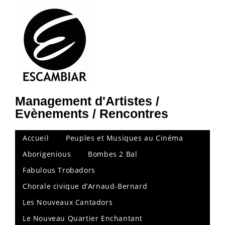
Management d'Artistes /
Evènements / Rencontres
Accueil
Peuples et Musiques au Cinéma
Aborigenious
Bombes 2 Bal
Fabulous Trobadors
Chorale civique d’Arnaud-Bernard
Les Nouveaux Cantadors
Le Nouveau Quartier Enchantant