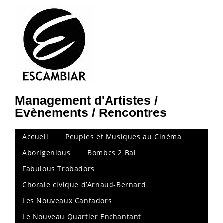
Management d'Artistes /
Evènements / Rencontres
Accueil
Peuples et Musiques au Cinéma
Aborigenious
Bombes 2 Bal
Fabulous Trobadors
Chorale civique d’Arnaud-Bernard
Les Nouveaux Cantadors
Le Nouveau Quartier Enchantant