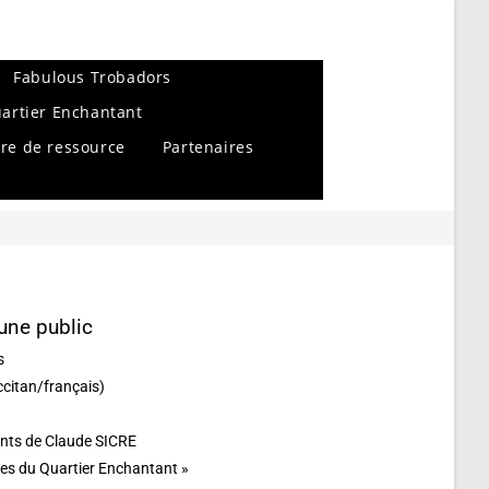
Fabulous Trobadors
artier Enchantant
re de ressource
Partenaires
une public
s
ccitan/français)
fants de Claude SICRE
les du Quartier Enchantant »