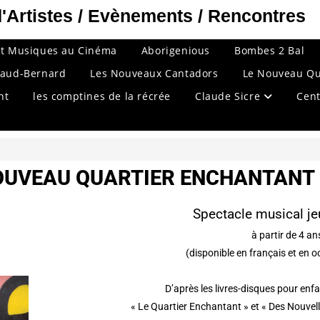
Artistes / Evènements / Rencontres
et Musiques au Cinéma
Aborigenious
Bombes 2 Bal
naud-Bernard
Les Nouveaux Cantadors
Le Nouveau Qu
nt
les comptines de la récrée
Claude Sicre
Cent
OUVEAU QUARTIER ENCHANTANT
Spectacle musical je
à partir de 4 an
(disponible en français et en o
D’après les livres-disques pour en
« Le Quartier Enchantant » et « Des Nouvel