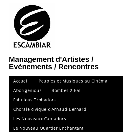
Management d'Artistes /
Evènements / Rencontres
Accueil
Peuples et Musiques au Cinéma
Aborigenious
Bombes 2 Bal
Fabulous Trobadors
Chorale civique d’Arnaud-Bernard
Les Nouveaux Cantadors
Le Nouveau Quartier Enchantant