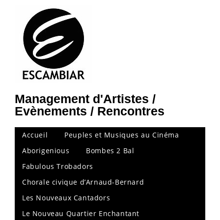
Management d'Artistes /
Evènements / Rencontres
Accueil
Peuples et Musiques au Cinéma
Aborigenious
Bombes 2 Bal
Fabulous Trobadors
Chorale civique d’Arnaud-Bernard
Les Nouveaux Cantadors
Le Nouveau Quartier Enchantant