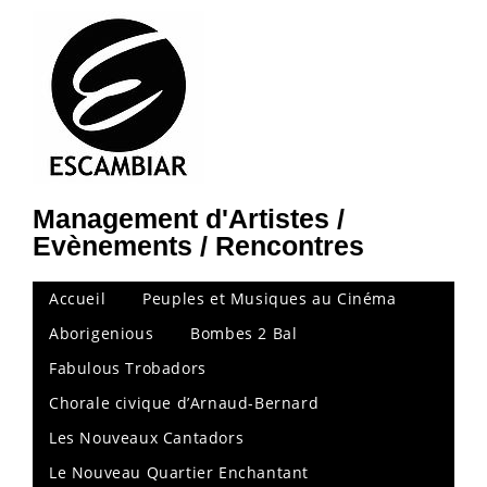
Management d'Artistes /
Evènements / Rencontres
Accueil
Peuples et Musiques au Cinéma
Aborigenious
Bombes 2 Bal
Fabulous Trobadors
Chorale civique d’Arnaud-Bernard
Les Nouveaux Cantadors
Le Nouveau Quartier Enchantant