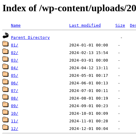
Index of /wp-content/uploads/2
Name
Last modified
Size
De
Parent Directory
01/
02/
03/
04/
05/
06/
07/
08/
09/
10/
11/
12/