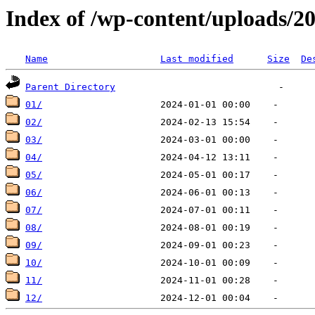
Index of /wp-content/uploads/2
Name
Last modified
Size
De
Parent Directory
01/
02/
03/
04/
05/
06/
07/
08/
09/
10/
11/
12/